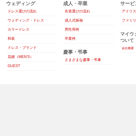
ウェディング
成人・卒業
サービ
ドレス選びの流れ
衣裳選びの流れ
アイリ
ウェディング・ドレス
成人式振袖
ファミ
カラードレス
男性用袴
マイウ
和装
卒業袴
ついて
ドレス・ブランド
会社概要
慶事・弔事
花婿（MEN'S）
さまざまな慶事・弔事
GUEST