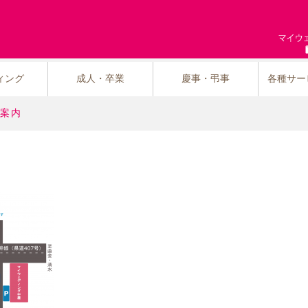
ィング
成人・卒業
慶事・弔事
各種サー
案内