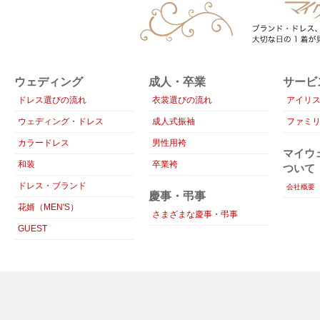
ウェディング
成人・卒業
サービ
ドレス選びの流れ
衣裳選びの流れ
アイリ
ウェディング・ドレス
成人式振袖
ファミ
カラードレス
男性用袴
マイウ
和装
卒業袴
ついて
ドレス・ブランド
会社概要
慶事・弔事
花婿（MEN'S）
さまざまな慶事・弔事
GUEST