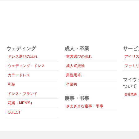
ウェディング
成人・卒業
サービ
ドレス選びの流れ
衣裳選びの流れ
アイリ
ウェディング・ドレス
成人式振袖
ファミ
カラードレス
男性用袴
マイウ
和装
卒業袴
ついて
ドレス・ブランド
会社概要
慶事・弔事
花婿（MEN'S）
さまざまな慶事・弔事
GUEST