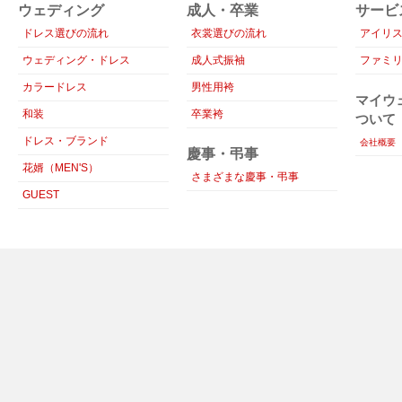
ウェディング
成人・卒業
サービ
ドレス選びの流れ
衣裳選びの流れ
アイリ
ウェディング・ドレス
成人式振袖
ファミ
カラードレス
男性用袴
マイウ
和装
卒業袴
ついて
ドレス・ブランド
会社概要
慶事・弔事
花婿（MEN'S）
さまざまな慶事・弔事
GUEST