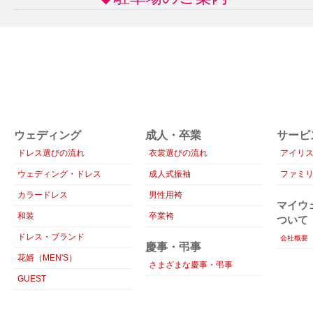
ウェディング
成人・卒業
サービ
ドレス選びの流れ
衣裳選びの流れ
アイリ
ウェディング・ドレス
成人式振袖
ファミ
カラードレス
男性用袴
マイウ
和装
卒業袴
ついて
ドレス・ブランド
会社概要
慶事・弔事
花婿（MEN'S）
さまざまな慶事・弔事
GUEST