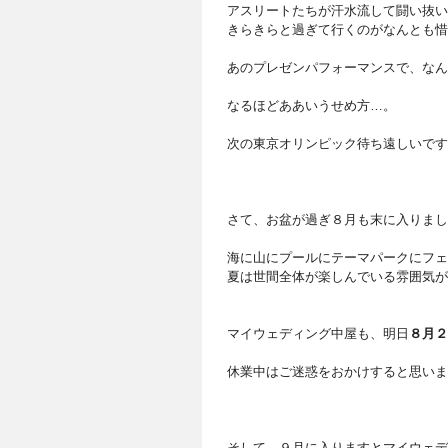
アスリートたちが汗水流して闘い抜い
きらきらと過ぎて行くのがなんとも惜
あのプレゼンパフォーマンスで、なん
なるほどああいうせめ方…。
次の東京オリンピック待ち遠しいです
さて、お盆が過ぎ８月も末に入りまし
海に山にプールにテーマパークにフェ
夏は世間全体が楽しんでいる雰囲気が
マイウェディング中屋も、明日
８月２
休業中はご迷惑をおかけすると思いま
そして、９月に入りますとマイウェデ