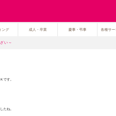
ィング
成人・卒業
慶事・弔事
各種サー
ざい～
Ｋです。
したね。