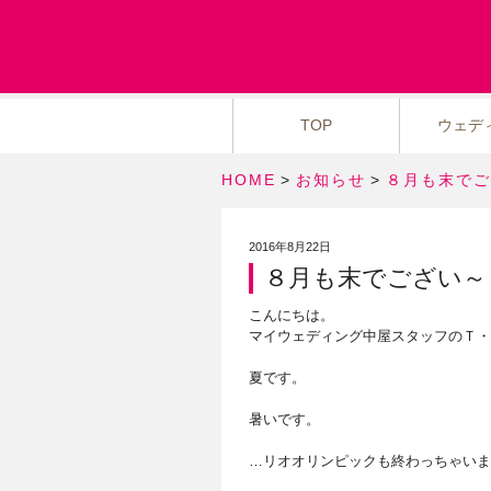
TOP
ウェデ
HOME
>
お知らせ
>
８月も末でご
2016年8月22日
８月も末でござい～
こんにちは。
マイウェディング中屋スタッフのＴ・
夏です。
暑いです。
…リオオリンピックも終わっちゃいま