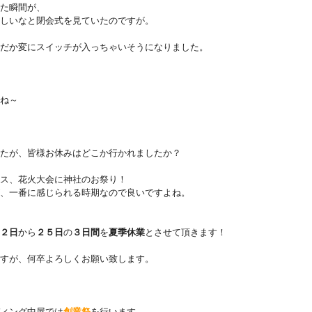
た瞬間が、
しいなと閉会式を見ていたのですが。
だか変にスイッチが入っちゃいそうになりました。
ね～
たが、皆様お休みはどこか行かれましたか？
ス、花火大会に神社のお祭り！
、一番に感じられる時期なので良いですよね。
２日
から
２５日
の
３日間
を
夏季休業
とさせて頂きます！
すが、何卒よろしくお願い致します。
ィング中屋では
創業祭
を行います。