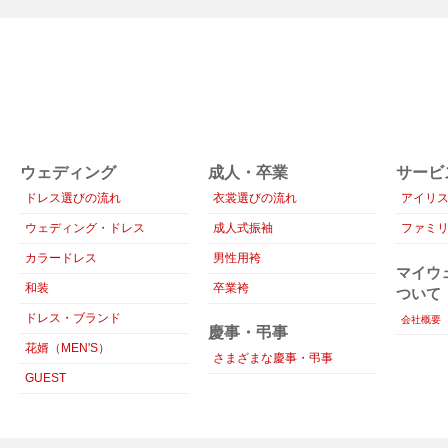
ウェディング
成人・卒業
サービ
ドレス選びの流れ
衣裳選びの流れ
アイリ
ウェディング・ドレス
成人式振袖
ファミ
カラードレス
男性用袴
マイウ
和装
卒業袴
ついて
ドレス・ブランド
会社概要
慶事・弔事
花婿（MEN'S）
さまざまな慶事・弔事
GUEST