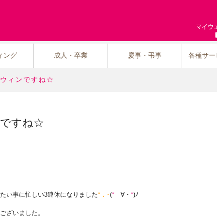
ィング
成人・卒業
慶事・弔事
各種サー
ウィンですね☆
ですね☆
たい事に忙しい3連休になりました
*．･
(
*
ゝ∀・
*
)ﾉ
ございました。