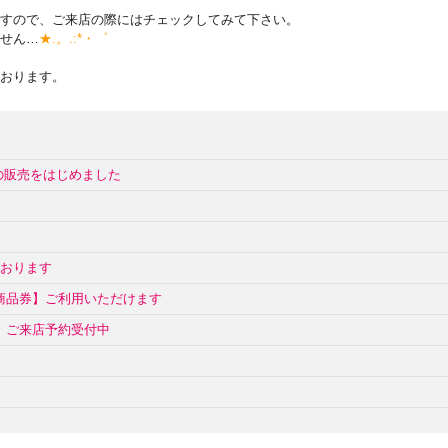
すので、ご来店の際にはチェックしてみて下さい。
せん…
★.。.:*・゜
おります。
の販売をはじめました
ております
ク商品券】ご利用いただけます
催 ご来店予約受付中