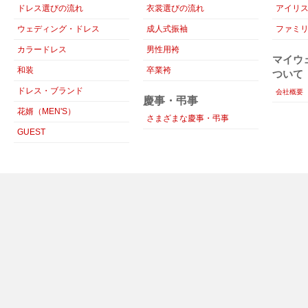
ドレス選びの流れ
衣裳選びの流れ
アイリ
ウェディング・ドレス
成人式振袖
ファミ
カラードレス
男性用袴
マイウ
和装
卒業袴
ついて
ドレス・ブランド
会社概要
慶事・弔事
花婿（MEN'S）
さまざまな慶事・弔事
GUEST